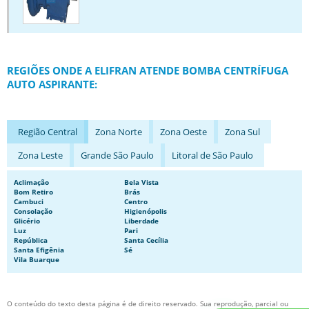
BOMBA MANCALIZADA
BOMBA PARA CAMINHÃO PIPA
BOMBA PARA CAMINHÃO TANQUE
REGIÕES ONDE A ELIFRAN ATENDE BOMBA CENTRÍFUGA
BOMBA PARA EMULSÃO ASFÁLTICA
AUTO ASPIRANTE:
BOMBAS DE ENGRENAGEM
BOMBAS DE ENGRENAGEM DE PEQUENA VAZÃO
Região Central
Zona Norte
Zona Oeste
Zona Sul
BOMBAS DE ENGRENAGEM EM INOX
Zona Leste
Grande São Paulo
Litoral de São Paulo
BOMBAS NORMALIZADAS
BOMBAS PARA CAMINHÃO TANQUE DE COMBUSTÍVEL
Aclimação
Bela Vista
Bom Retiro
Brás
Cambuci
Centro
BOMBAS PARA TRANSPORTES DE ASFALTO
Consolação
Higienópolis
Glicério
Liberdade
BOMBAS PARA TRANSPORTES DE COMBUSTÍVEL
Luz
Pari
República
Santa Cecília
COMPRAR BOMBA CENTRÍFUGA
Santa Efigênia
Sé
Vila Buarque
COMPRAR BOMBA DE ENGRENAGEM
FABRICA DE BOMBAS DE ENGRENAGEM
O conteúdo do texto desta página é de direito reservado. Sua reprodução, parcial ou