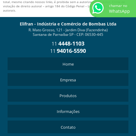
total, mesmo citando nossos links, é proibida sem a autorização do autor. Crime de
MOTOBOMBA DE ENGRENAGEM
chamar no
violação de direito autoral – artigo 184 do Código Penal –
Lei 9610/98 - Lei de direitos
WhatsApp
autorais
.
Elifran - Indústria e Comércio de Bombas Ltda
R. Mato Grosso, 121 - Jardim Diva (Fazendinha)
Santana de Parnaíba-SP - CEP: 06530-445
4448-1103
11
94016-5590
11
Home
Empresa
Produtos
Informações
Contato