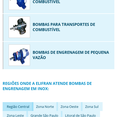
BOMBA DE ENGRENAGEM PREÇO
COMBUSTÍVEL
BOMBA DE ENGRENAGEM PROJETO
BOMBA DE ENGRENAGEM S10
BOMBAS PARA TRANSPORTES DE
BOMBA DE ENGRENAGEM SENTIDO INVERSO
COMBUSTÍVEL
BOMBA DE PALHETA
BOMBA HIDRÁULICA ENGRENAGEM
BOMBA INDUSTRIAL
BOMBAS DE ENGRENAGEM DE PEQUENA
VAZÃO
BOMBA MANCALIZADA
BOMBA PARA CAMINHÃO PIPA
BOMBA PARA CAMINHÃO TANQUE
REGIÕES ONDE A ELIFRAN ATENDE BOMBAS DE
BOMBA PARA EMULSÃO ASFÁLTICA
ENGRENAGEM EM INOX:
BOMBAS DE ENGRENAGEM
BOMBAS DE ENGRENAGEM DE PEQUENA VAZÃO
Região Central
Zona Norte
Zona Oeste
Zona Sul
BOMBAS DE ENGRENAGEM EM INOX
Zona Leste
Grande São Paulo
Litoral de São Paulo