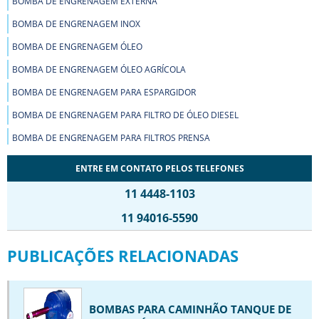
BOMBA DE ENGRENAGEM EXTERNA
BOMBA DE ENGRENAGEM INOX
BOMBA DE ENGRENAGEM ÓLEO
BOMBA DE ENGRENAGEM ÓLEO AGRÍCOLA
BOMBA DE ENGRENAGEM PARA ESPARGIDOR
BOMBA DE ENGRENAGEM PARA FILTRO DE ÓLEO DIESEL
BOMBA DE ENGRENAGEM PARA FILTROS PRENSA
BOMBA DE ENGRENAGEM PARA MOINHOS DE TINTA
ENTRE EM CONTATO PELOS TELEFONES
BOMBA DE ENGRENAGEM PARA PRODUTOS VISCOSOS
11 4448-1103
BOMBA DE ENGRENAGEM PARA TRANSPORTE DE FLUÍDOS
11 94016-5590
BOMBA DE ENGRENAGEM PARA TRATOR
PUBLICAÇÕES RELACIONADAS
BOMBA DE ENGRENAGEM PARA UNIDADE HIDRÁULICA
BOMBA DE ENGRENAGEM POLIACETAL
BOMBA DE ENGRENAGEM POLIETILENO
BOMBAS PARA CAMINHÃO TANQUE DE