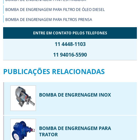
BOMBA DE ENGRENAGEM PARA FILTRO DE ÓLEO DIESEL
BOMBA DE ENGRENAGEM PARA FILTROS PRENSA
BOMBA DE ENGRENAGEM PARA MOINHOS DE TINTA
ENTRE EM CONTATO PELOS TELEFONES
BOMBA DE ENGRENAGEM PARA PRODUTOS VISCOSOS
11 4448-1103
BOMBA DE ENGRENAGEM PARA TRANSPORTE DE FLUÍDOS
11 94016-5590
BOMBA DE ENGRENAGEM PARA TRATOR
PUBLICAÇÕES RELACIONADAS
BOMBA DE ENGRENAGEM PARA UNIDADE HIDRÁULICA
BOMBA DE ENGRENAGEM POLIACETAL
BOMBA DE ENGRENAGEM POLIETILENO
BOMBA DE ENGRENAGEM INOX
BOMBA DE ENGRENAGEM PREÇO
BOMBA DE ENGRENAGEM PROJETO
BOMBA DE ENGRENAGEM S10
BOMBA DE ENGRENAGEM PARA
BOMBA DE ENGRENAGEM SENTIDO INVERSO
TRATOR
BOMBA DE PALHETA