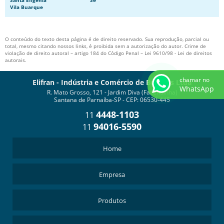
Santa Efigênia
Sé
Vila Buarque
COMPRAR BOMBA DE ENGRENAGEM
FABRICA DE BOMBAS DE ENGRENAGEM
O conteúdo do texto desta página é de direito reservado. Sua reprodução, parcial ou
total, mesmo citando nossos links, é proibida sem a autorização do autor. Crime de
MOTOBOMBA DE ENGRENAGEM
violação de direito autoral – artigo 184 do Código Penal –
Lei 9610/98 - Lei de direitos
autorais
.
chamar no
Elifran - Indústria e Comércio de Bombas Ltda
WhatsApp
R. Mato Grosso, 121 - Jardim Diva (Fazendinha)
Santana de Parnaíba-SP - CEP: 06530-445
4448-1103
11
94016-5590
11
Home
Empresa
Produtos