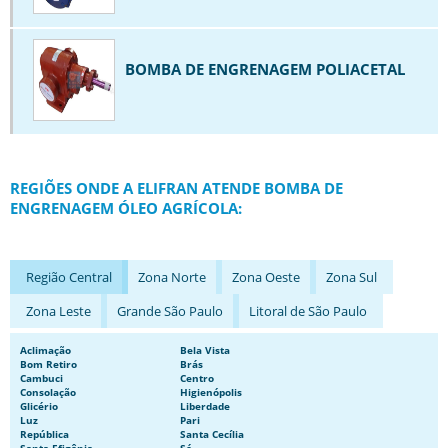
BOMBA HIDRÁULICA ENGRENAGEM
BOMBA INDUSTRIAL
BOMBA DE ENGRENAGEM POLIACETAL
BOMBA MANCALIZADA
BOMBA PARA CAMINHÃO PIPA
BOMBA PARA CAMINHÃO TANQUE
REGIÕES ONDE A ELIFRAN ATENDE BOMBA DE
BOMBA PARA EMULSÃO ASFÁLTICA
ENGRENAGEM ÓLEO AGRÍCOLA:
BOMBAS DE ENGRENAGEM
BOMBAS DE ENGRENAGEM DE PEQUENA VAZÃO
Região Central
Zona Norte
Zona Oeste
Zona Sul
BOMBAS DE ENGRENAGEM EM INOX
Zona Leste
Grande São Paulo
Litoral de São Paulo
BOMBAS NORMALIZADAS
BOMBAS PARA CAMINHÃO TANQUE DE COMBUSTÍVEL
Aclimação
Bela Vista
Bom Retiro
Brás
Cambuci
Centro
BOMBAS PARA TRANSPORTES DE ASFALTO
Consolação
Higienópolis
Glicério
Liberdade
BOMBAS PARA TRANSPORTES DE COMBUSTÍVEL
Luz
Pari
República
Santa Cecília
COMPRAR BOMBA CENTRÍFUGA